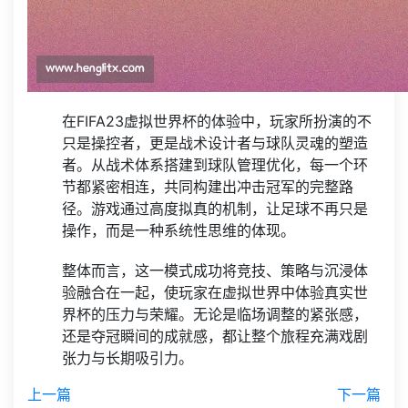
在FIFA23虚拟世界杯的体验中，玩家所扮演的不
只是操控者，更是战术设计者与球队灵魂的塑造
者。从战术体系搭建到球队管理优化，每一个环
节都紧密相连，共同构建出冲击冠军的完整路
径。游戏通过高度拟真的机制，让足球不再只是
操作，而是一种系统性思维的体现。
整体而言，这一模式成功将竞技、策略与沉浸体
验融合在一起，使玩家在虚拟世界中体验真实世
界杯的压力与荣耀。无论是临场调整的紧张感，
还是夺冠瞬间的成就感，都让整个旅程充满戏剧
张力与长期吸引力。
上一篇
下一篇