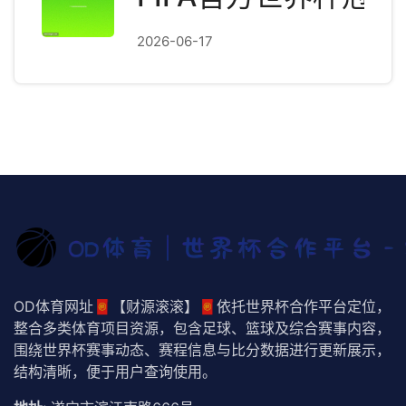
2026-06-17
OD体育网址🧧【财源滚滚】🧧依托世界杯合作平台定位，
整合多类体育项目资源，包含足球、篮球及综合赛事内容，
围绕世界杯赛事动态、赛程信息与比分数据进行更新展示，
结构清晰，便于用户查询使用。