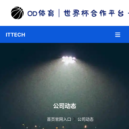
公司动态
首页官网入口
公司动态