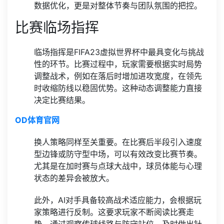
数据优化，更是对整体节奏与团队氛围的把控。
比赛临场指挥
临场指挥是FIFA23虚拟世界杯中最具变化与挑战
性的环节。比赛过程中，玩家需要根据实时局势
调整战术，例如在落后时增加进攻宽度，在领先
时收缩防线以稳固优势。这种动态调整能力直接
决定比赛结果。
OD体育官网
换人策略同样至关重要。在比赛后半段引入速度
型边锋或防守型中场，可以有效改变比赛节奏。
尤其是在加时赛与点球大战中，球员体能与心理
状态的差异会被放大。
此外，AI对手具备较高战术适应能力，会根据玩
家策略进行反制。这要求玩家不断阅读比赛走