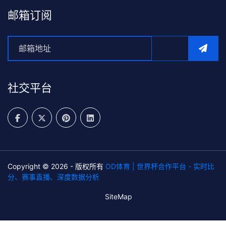
邮箱订阅
社交平台
Copyright © 2026 - 版权所有
OD体育 | 世界杯合作平台 - 实时比
分、赛事直播、深度数据分析
SiteMap